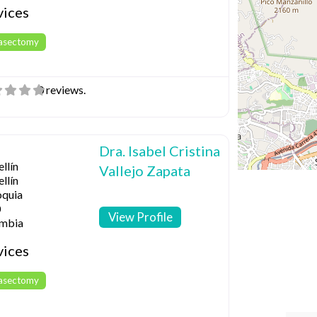
vices
Vasectomy
0 reviews.
Dra. Isabel Cristina
llín
Vallejo Zapata
llín
oquia
0
View Profile
mbia
vices
Vasectomy