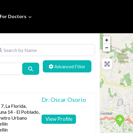
For Doctors
+
arch by Name
−
Advanced Filters
Search
Dr. Oscar Osorio
 7, La Florida,
na 14 - El Poblado,
metro Urbano
View Profile
llín
llín