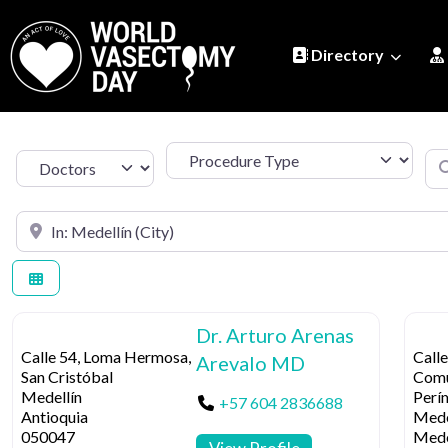
Directory
Procedure Type
Se
Select search type
Search by Location
Dr. Arturo Arenas
Calle 54, Loma Hermosa,
Calle
Arevalo MD
San Cristóbal
Comu
Medellín
Perí
+57 604 2836688
Antioquia
Mede
050047
Mede