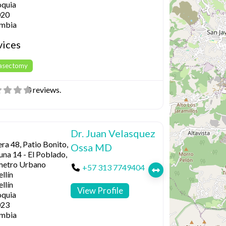
oquia
020
mbia
vices
Vasectomy
0 reviews.
Dr. Juan Velasquez
ra 48, Patio Bonito,
Ossa MD
na 14 - El Poblado,
metro Urbano
+57 313 7749404
llín
llín
View Profile
oquia
023
mbia