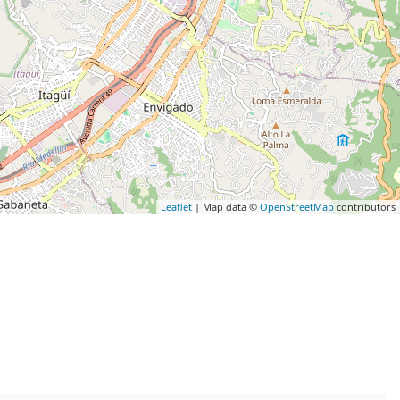
Leaflet
| Map data ©
OpenStreetMap
contributors