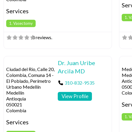
Ser
Services
1. 
1. Vasectomy
0 reviews.
Dr. Juan Uribe
Ciudad del Rio, Calle 20,
Mede
Arcila MD
Colombia, Comuna 14 -
Mede
El Poblado, Perímetro
Anti
310-832-9535
Urbano Medellín
050
Medellín
Colo
View Profile
Antioquia
Ser
050021
Colombia
1. 
Services