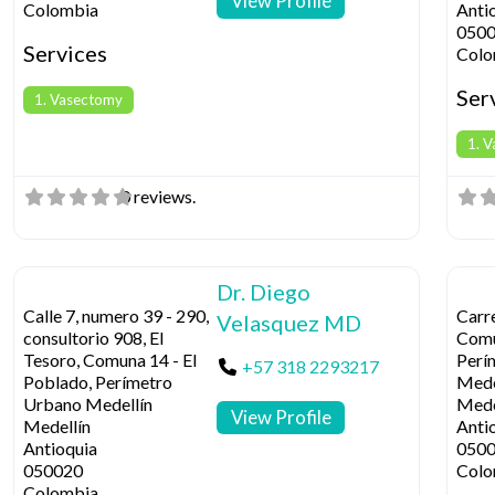
View Profile
Colombia
Anti
050
Services
Colo
Ser
1. Vasectomy
1. 
0 reviews.
Dr. Diego
Calle 7, numero 39 - 290,
Carre
Velasquez MD
consultorio 908, El
Comu
Tesoro, Comuna 14 - El
Perí
+57 318 2293217
Poblado, Perímetro
Mede
Urbano Medellín
Mede
View Profile
Medellín
Anti
Antioquia
050
050020
Colo
Colombia